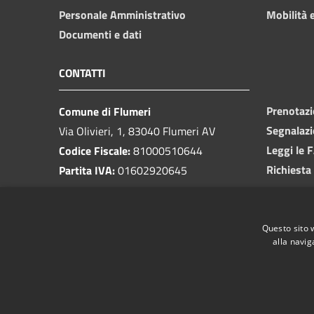
Personale Amministrativo
Mobilità e
Documenti e dati
CONTATTI
Prenotaz
Comune di Flumeri
Segnalazi
Via Olivieri, 1, 83040 Flumeri AV
Leggi le 
Codice Fiscale:
81000510644
Richiesta
Partita IVA:
01602920645
PEC:
protocolloflumeri@pec.it
Email:
protocollo@comunediflumeri.it
Questo sito 
Centralino Unico:
0825 443013
alla navig