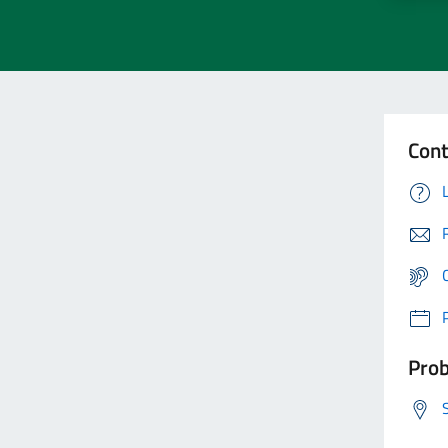
Cont
Prob