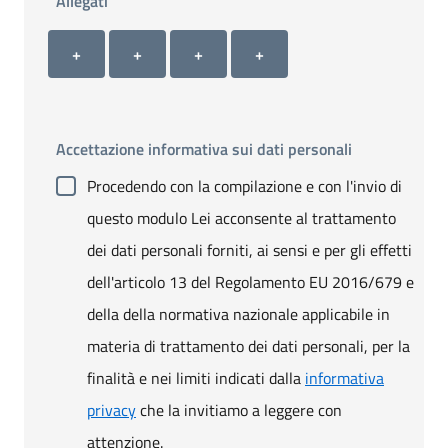
Allegati
Allegato 1
Allegato 2
Allegato 3
Allegato 4
+ Carica allegato 1
+ Carica allegato 2
+ Carica allegato 3
+ Carica allegato 4
+
+
+
+
Accettazione informativa sui dati personali
Procedendo con la compilazione e con l'invio di
questo modulo Lei acconsente al trattamento
dei dati personali forniti, ai sensi e per gli effetti
dell'articolo 13 del Regolamento EU 2016/679 e
della della normativa nazionale applicabile in
materia di trattamento dei dati personali, per la
finalità e nei limiti indicati dalla
informativa
privacy
che la invitiamo a leggere con
attenzione.