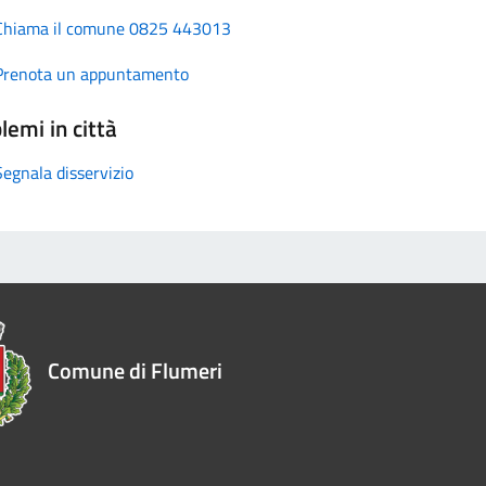
Chiama il comune 0825 443013
Prenota un appuntamento
lemi in città
Segnala disservizio
Comune di Flumeri