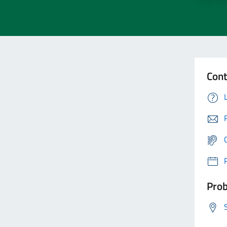
Cont
Prob