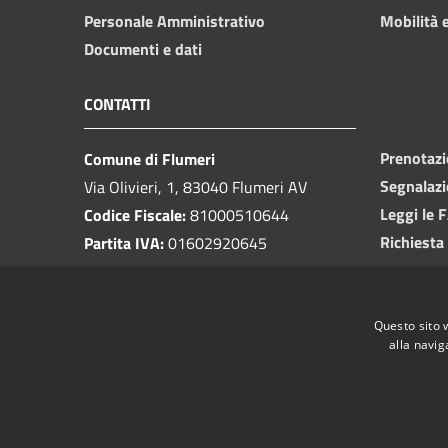
Personale Amministrativo
Mobilità e
Documenti e dati
CONTATTI
Prenotaz
Comune di Flumeri
Segnalazi
Via Olivieri, 1, 83040 Flumeri AV
Leggi le 
Codice Fiscale:
81000510644
Richiesta
Partita IVA:
01602920645
PEC:
protocolloflumeri@pec.it
Email:
protocollo@comunediflumeri.it
Questo sito 
Centralino Unico:
0825 443013
alla navig