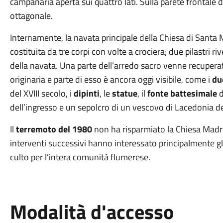
campanaria aperta sui quattro lati. Sulla parete frontale
ottagonale.
Internamente, la navata principale della Chiesa di Santa 
costituita da tre corpi con volte a crociera; due pilastri ri
della navata. Una parte dell’arredo sacro venne recupera
originaria e parte di esso è ancora oggi visibile, come i
du
del XVIII secolo, i
dipinti
, le
statue
, il
fonte battesimale
d
dell’ingresso e un sepolcro di un vescovo di Lacedonia deg
Il
terremoto del 1980
non ha risparmiato la Chiesa Madre
interventi successivi hanno interessato principalmente gli 
culto per l’intera comunità flumerese.
Modalità d'accesso