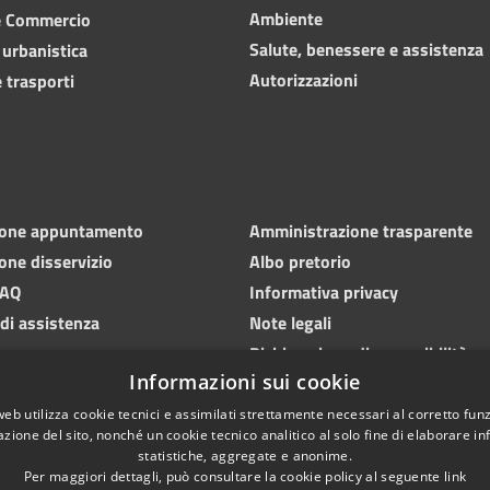
Ambiente
e Commercio
Salute, benessere e assistenza
 urbanistica
Autorizzazioni
 trasporti
ione appuntamento
Amministrazione trasparente
one disservizio
Albo pretorio
FAQ
Informativa privacy
 di assistenza
Note legali
Dichiarazione di accessibilità
Informazioni sui cookie
web utilizza cookie tecnici e assimilati strettamente necessari al corretto fu
azione del sito, nonché un cookie tecnico analitico al solo fine di elaborare i
statistiche, aggregate e anonime.
Per maggiori dettagli, può consultare la cookie policy al seguente
link