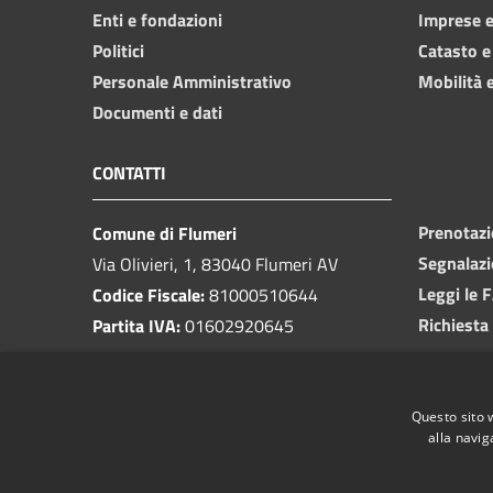
Enti e fondazioni
Imprese 
Politici
Catasto e
Personale Amministrativo
Mobilità e
Documenti e dati
CONTATTI
Prenotaz
Comune di Flumeri
Segnalazi
Via Olivieri, 1, 83040 Flumeri AV
Leggi le 
Codice Fiscale:
81000510644
Richiesta
Partita IVA:
01602920645
PEC:
protocolloflumeri@pec.it
Email:
protocollo@comunediflumeri.it
Questo sito 
Centralino Unico:
0825 443013
alla navig