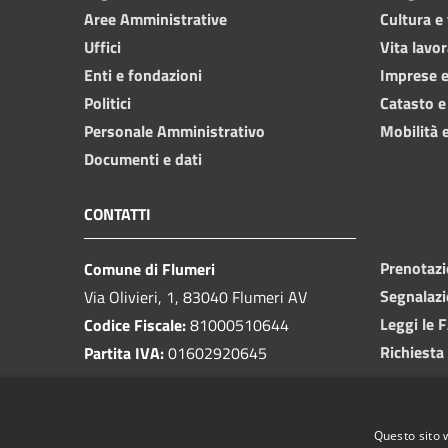
Aree Amministrative
Cultura e
Uffici
Vita lavor
Enti e fondazioni
Imprese 
Politici
Catasto e
Personale Amministrativo
Mobilità e
Documenti e dati
CONTATTI
Prenotaz
Comune di Flumeri
Segnalazi
Via Olivieri, 1, 83040 Flumeri AV
Leggi le 
Codice Fiscale:
81000510644
Richiesta
Partita IVA:
01602920645
PEC:
protocolloflumeri@pec.it
Email:
protocollo@comunediflumeri.it
Questo sito 