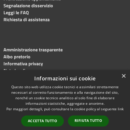
Segnalazione disservizio
Leggi le FAQ
Richiesta di assistenza
Amministrazione trasparente
Albo pretorio
Informativa privacy
Note legali
×
Dichiarazione di accessibilità
Informazioni sui cookie
Questo sito web utilizza cookie tecnici e assimilati strettamente
necessari al corretto funzionamento e alla navigazione del sito,
nonché un cookie tecnico analitico al solo fine di elaborare
informazioni statistiche, aggregate e anonime.
RSS
Copyright © 2026 • Comune di
Per maggiori dettagli, può consultare la cookie policy al seguente
link
Accessibilità
Flumeri • Powered by
Privacy
Municipium
Accesso
•
RIFIUTA TUTTO
ACCETTA TUTTO
Cookie
redazione