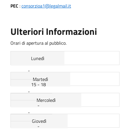
PEC
:
consorzioa1@legalmail.it
Ulteriori Informazioni
Orari di apertura al pubblico.
Lunedì
-
Martedì
15 - 18
-
Mercoledì
-
-
Giovedì
-