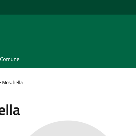
il Comune
e Moschella
lla