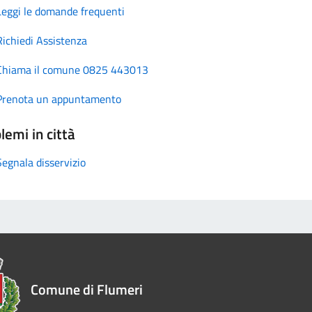
Leggi le domande frequenti
Richiedi Assistenza
Chiama il comune 0825 443013
Prenota un appuntamento
lemi in città
Segnala disservizio
Comune di Flumeri