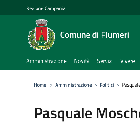
Salta al contenuto principale
Regione Campania
Comune di Flumeri
Amministrazione
Novità
Servizi
Vivere 
Home
>
Amministrazione
>
Politici
>
Pasqual
Pasquale Mosche