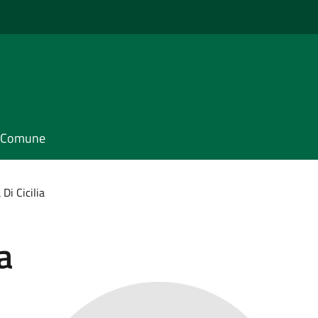
il Comune
Di Cicilia
a