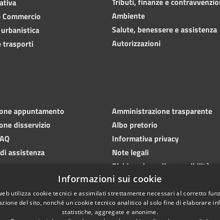
Tributi, finanze e contravvenzio
ativa
Ambiente
e Commercio
Salute, benessere e assistenza
 urbanistica
Autorizzazioni
 trasporti
ione appuntamento
Amministrazione trasparente
one disservizio
Albo pretorio
FAQ
Informativa privacy
 di assistenza
Note legali
Dichiarazione di accessibilità
Informazioni sui cookie
web utilizza cookie tecnici e assimilati strettamente necessari al corretto fu
azione del sito, nonché un cookie tecnico analitico al solo fine di elaborare i
statistiche, aggregate e anonime.