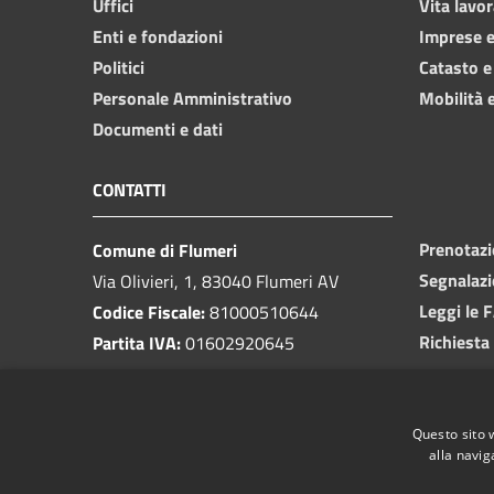
Uffici
Vita lavor
Enti e fondazioni
Imprese 
Politici
Catasto e
Personale Amministrativo
Mobilità e
Documenti e dati
CONTATTI
Prenotaz
Comune di Flumeri
Segnalazi
Via Olivieri, 1, 83040 Flumeri AV
Leggi le 
Codice Fiscale:
81000510644
Richiesta
Partita IVA:
01602920645
PEC:
protocolloflumeri@pec.it
Email:
protocollo@comunediflumeri.it
Questo sito 
Centralino Unico:
0825 443013
alla navig