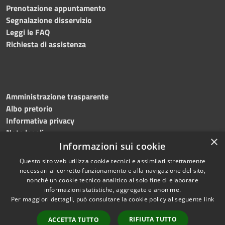
Prenotazione appuntamento
Segnalazione disservizio
Leggi le FAQ
Richiesta di assistenza
Amministrazione trasparente
Albo pretorio
Informativa privacy
Note legali
×
Dichiarazione di accessibilità
Informazioni sui cookie
Questo sito web utilizza cookie tecnici e assimilati strettamente
necessari al corretto funzionamento e alla navigazione del sito,
nonché un cookie tecnico analitico al solo fine di elaborare
informazioni statistiche, aggregate e anonime.
RSS
Copyright © 2026 • Comune di
Per maggiori dettagli, può consultare la cookie policy al seguente
link
Accessibilità
Flumeri • Powered by
Privacy
Municipium
Accesso
•
RIFIUTA TUTTO
ACCETTA TUTTO