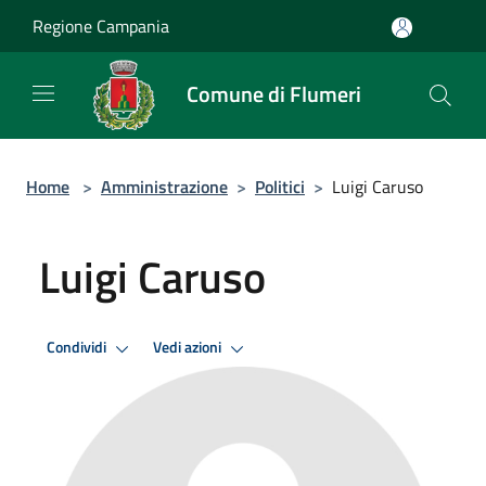
Salta al contenuto principale
Regione Campania
Comune di Flumeri
Home
>
Amministrazione
>
Politici
>
Luigi Caruso
Luigi Caruso
Condividi
Vedi azioni