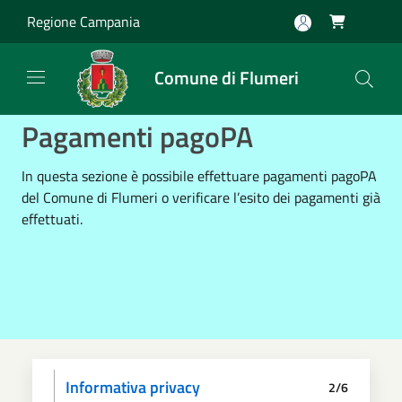
Salta al contenuto principale
Regione Campania

Comune di Flumeri
Pagamenti pagoPA
In questa sezione è possibile effettuare pagamenti pagoPA
del Comune di Flumeri o verificare l’esito dei pagamenti già
effettuati.
Informativa privacy
2/6
Scegli il pagamento
Dati anagrafici
Paga
Riepilogo