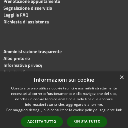
Prenotazione appuntamento
Segnalazione disservizio
Leggi le FAQ
Richiesta di assistenza
Amministrazione trasparente
Albo pretorio
Informativa privacy
Note legali
×
Dichiarazione di accessibilità
Informazioni sui cookie
Questo sito web utilizza cookie tecnici e assimilati strettamente
necessari al corretto funzionamento e alla navigazione del sito,
nonché un cookie tecnico analitico al solo fine di elaborare
informazioni statistiche, aggregate e anonime.
RSS
Copyright © 2026 • Comune di
Per maggiori dettagli, può consultare la cookie policy al seguente
link
Accessibilità
Flumeri • Powered by
Privacy
Municipium
Accesso
•
RIFIUTA TUTTO
ACCETTA TUTTO
Cookie
redazione