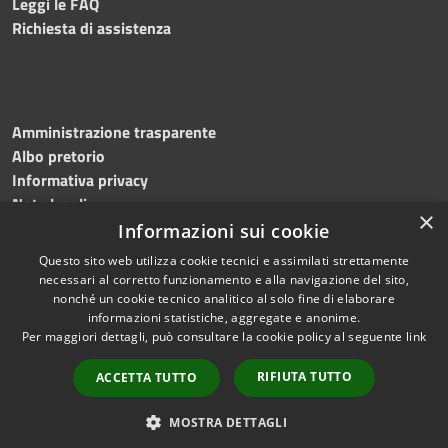
Leggi le FAQ
Richiesta di assistenza
Amministrazione trasparente
Albo pretorio
Informativa privacy
Note legali
×
Dichiarazione di accessibilità
Informazioni sui cookie
Questo sito web utilizza cookie tecnici e assimilati strettamente
necessari al corretto funzionamento e alla navigazione del sito,
nonché un cookie tecnico analitico al solo fine di elaborare
informazioni statistiche, aggregate e anonime.
RSS
Copyright © 2026 • Comune di
Per maggiori dettagli, può consultare la cookie policy al seguente
link
Accessibilità
Flumeri • Powered by
Privacy
Municipium
Accesso
•
RIFIUTA TUTTO
ACCETTA TUTTO
Cookie
redazione
Mappa del sito
MOSTRA DETTAGLI