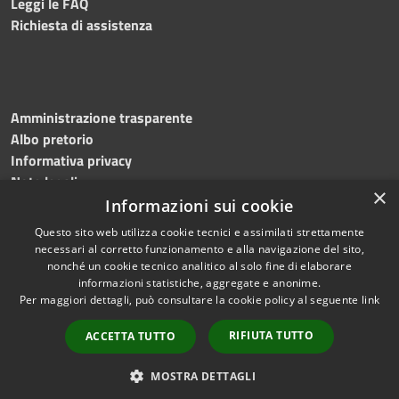
Leggi le FAQ
Richiesta di assistenza
Amministrazione trasparente
Albo pretorio
Informativa privacy
Note legali
×
Dichiarazione di accessibilità
Informazioni sui cookie
Questo sito web utilizza cookie tecnici e assimilati strettamente
necessari al corretto funzionamento e alla navigazione del sito,
nonché un cookie tecnico analitico al solo fine di elaborare
informazioni statistiche, aggregate e anonime.
RSS
Copyright © 2026 • Comune di
Per maggiori dettagli, può consultare la cookie policy al seguente
link
Accessibilità
Flumeri • Powered by
Privacy
Municipium
Accesso
•
RIFIUTA TUTTO
ACCETTA TUTTO
Cookie
redazione
Mappa del sito
MOSTRA DETTAGLI