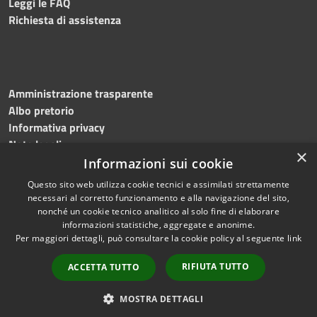
Leggi le FAQ
Richiesta di assistenza
Amministrazione trasparente
Albo pretorio
Informativa privacy
Note legali
×
Dichiarazione di accessibilità
Informazioni sui cookie
Questo sito web utilizza cookie tecnici e assimilati strettamente
necessari al corretto funzionamento e alla navigazione del sito,
nonché un cookie tecnico analitico al solo fine di elaborare
informazioni statistiche, aggregate e anonime.
RSS
Copyright © 2026 • Comune di
Per maggiori dettagli, può consultare la cookie policy al seguente
link
Accessibilità
Flumeri • Powered by
Privacy
Municipium
Accesso
•
RIFIUTA TUTTO
ACCETTA TUTTO
Cookie
redazione
Mappa del sito
MOSTRA DETTAGLI