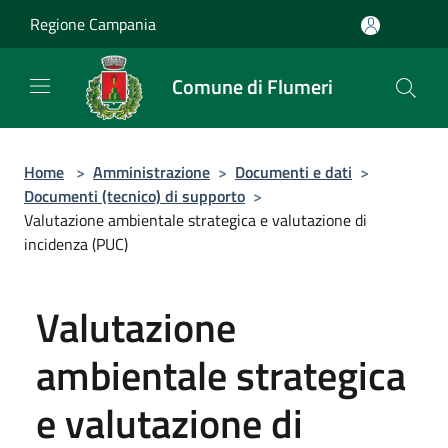
Salta al contenuto principale
Regione Campania
Comune di Flumeri
Home
>
Amministrazione
>
Documenti e dati
>
Documenti (tecnico) di supporto
>
Valutazione ambientale strategica e valutazione di
incidenza (PUC)
Valutazione
ambientale strategica
e valutazione di