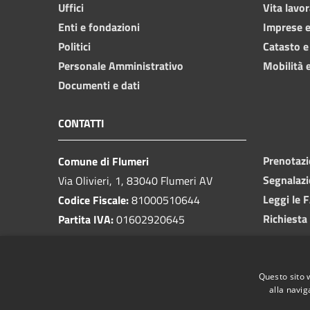
Uffici
Vita lavor
Enti e fondazioni
Imprese 
Politici
Catasto e
Personale Amministrativo
Mobilità e
Documenti e dati
CONTATTI
Prenotaz
Comune di Flumeri
Segnalazi
Via Olivieri, 1, 83040 Flumeri AV
Leggi le 
Codice Fiscale:
81000510644
Richiesta
Partita IVA:
01602920645
PEC:
protocolloflumeri@pec.it
Email:
protocollo@comunediflumeri.it
Questo sito 
Centralino Unico:
0825 443013
alla navig