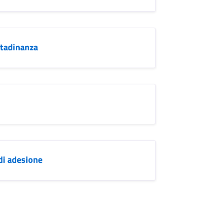
ttadinanza
di adesione