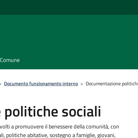
il Comune
>
Documento funzionamento interno
>
Documentazione politiche
olitiche sociali
volti a promuovere il benessere della comunità, con
li, politiche abitative, sostegno a famiglie, giovani,